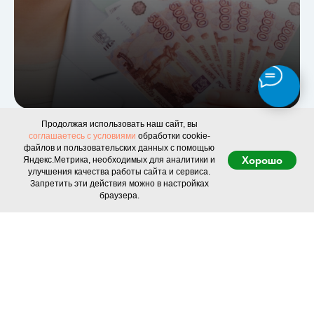
Продолжая использовать наш сайт, вы
соглашаетесь с условиями
обработки cookie-
файлов и пользовательских данных с помощью
Потребительский кредит в
Хорошо
Яндекс.Метрика, необходимых для аналитики и
"Период охлаждения"
улучшения качества работы сайта и сервиса.
Запретить эти действия можно в настройках
браузера.
До 30 дней со дня оформления
кредита.
Любые банки и страховые компании.